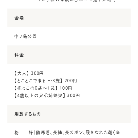
会場
中ノ島公園
料金
【大人】
300円
【とことこできる 〜３歳】
200円
【抱っこの０歳〜１歳】
100円
【４歳以上の兄弟姉妹児】
300円
用意するもの
格 好｜防寒着、長袖、長ズボン、履きなれた靴（底