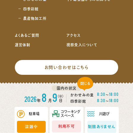
四季彩館
農産物加工所
よくあるご質問
アクセス
運営体制
視察受入について
お問い合わせはこちら
click
サイトマップ
プライバシーポリシー
園内の状況
8
9
8:30
18:00
かわせみの里
〜
（日）
2026
8:30
18:00
年
月
日
四季彩館
〜
Copyright(c) 2021 中ノ島公園・かわせみの里 All Rights Reserved.
コワーキング
駐車場
川遊び
スペース
利用不可
混雑中
制限ありません