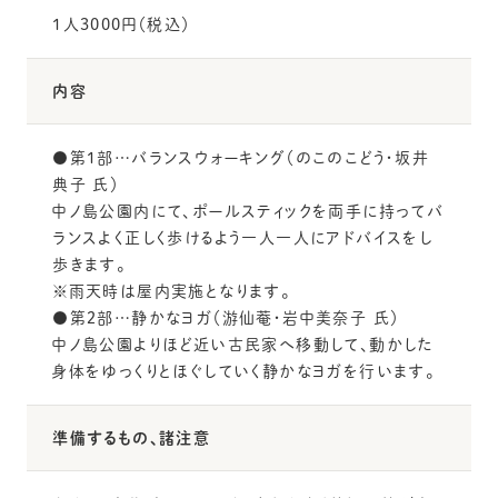
1人3000円（税込）
内容
●第1部…バランスウォーキング（のこのこどう・坂井
典子 氏）
中ノ島公園内にて、ポールスティックを両手に持ってバ
ランスよく正しく歩けるよう一人一人にアドバイスをし
歩きます。
※雨天時は屋内実施となります。
●第２部…静かなヨガ（游仙菴・岩中美奈子 氏）
中ノ島公園よりほど近い古民家へ移動して、動かした
身体をゆっくりとほぐしていく静かなヨガを行います。
準備するもの、諸注意