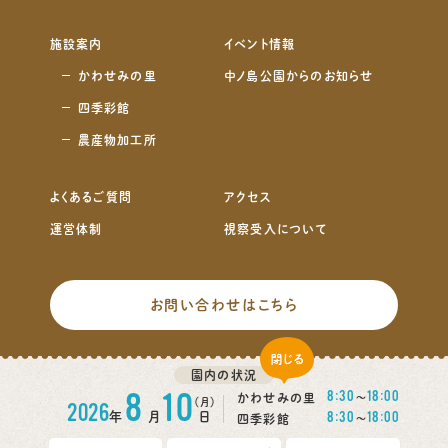
施設案内
イベント情報
かわせみの里
中ノ島公園からのお知らせ
四季彩館
農産物加工所
よくあるご質問
アクセス
運営体制
視察受入について
お問い合わせはこちら
click
サイトマップ
プライバシーポリシー
園内の状況
8
10
8:30
18:00
かわせみの里
〜
（月）
2026
8:30
18:00
年
月
日
四季彩館
〜
Copyright(c) 2021 中ノ島公園・かわせみの里 All Rights Reserved.