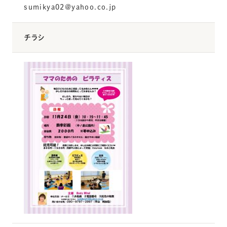
sumikya02@yahoo.co.jp
チラシ