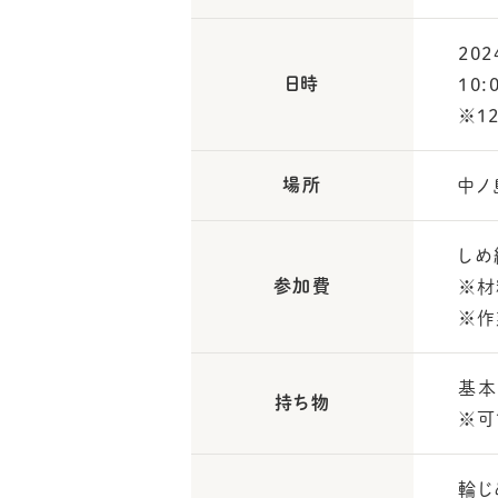
20
日時
10
※1
場所
中ノ
しめ
参加費
※材
※作
基本
持ち物
※可
輪じ