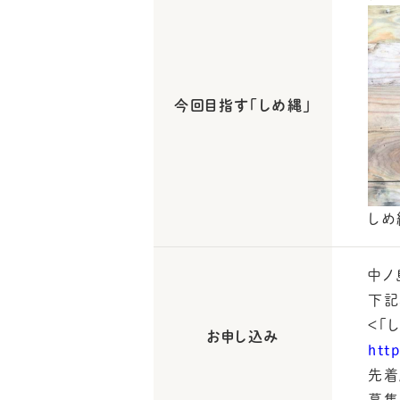
今回目指す「しめ縄」
しめ
中ノ
下記
＜「
お申し込み
htt
先着