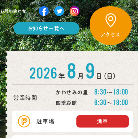
お問い合わせ
お知らせ一覧へ
アクセス
8
9
2026
年
月
日 （日）
8:30
18:00
〜
かわせみの里
営業時間
8:30
18:00
〜
四季彩館
駐車場
満車