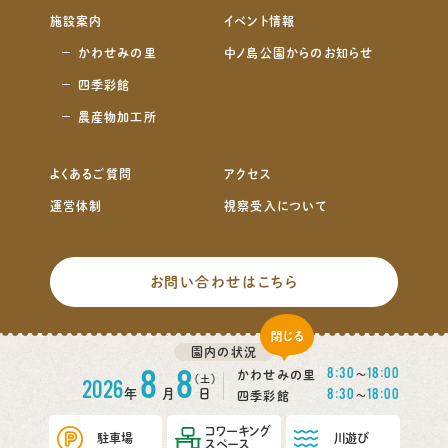
施設案内
イベント情報
かわせみの里
中ノ島公園からのお知らせ
四季彩館
農産物加工所
よくあるご質問
アクセス
運営体制
視察受入について
お問い合わせはこちら
click
サイトマップ
プライバシーポリシー
園内の状況
8
8
8:30
18:00
かわせみの里
〜
（土）
2026
8:30
18:00
年
月
日
四季彩館
〜
Copyright(c) 2021 中ノ島公園・かわせみの里 All Rights Reserved.
コワーキング
駐車場
川遊び
スペース