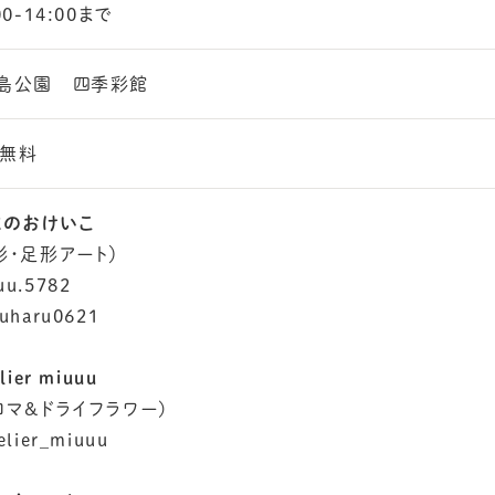
00-14:00まで
島公園 四季彩館
無料
まのおけいこ
形・足形アート）
u.5782
uharu0621
lier miuuu
ロマ&ドライフラワー)
elier_miuuu