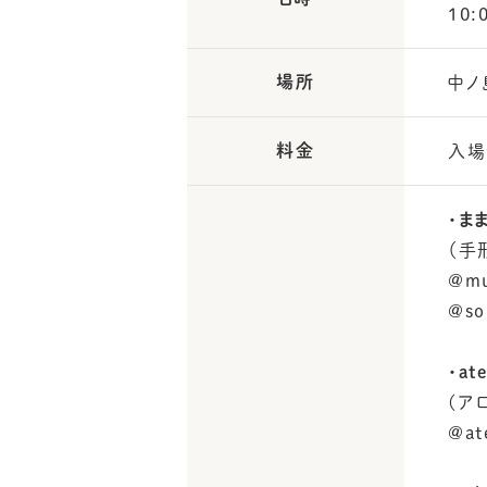
10:
場所
中ノ
料金
入場
・ま
（手
@mu
@so
・ate
(ア
@at