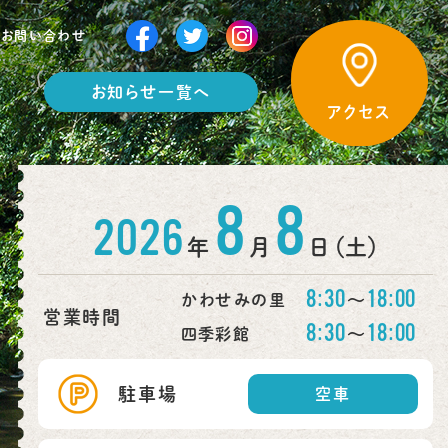
お問い合わせ
お知らせ一覧へ
アクセス
8
8
2026
年
月
日 （土）
8:30
18:00
〜
かわせみの里
営業時間
8:30
18:00
〜
四季彩館
駐車場
空車