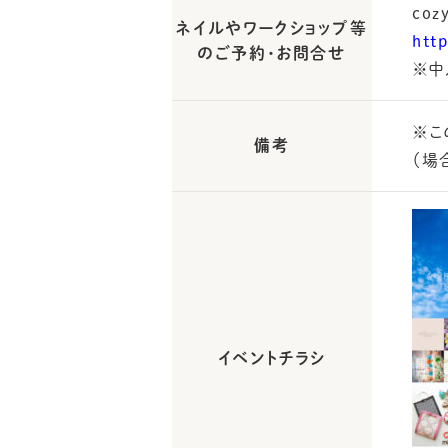
coz
ネイルやワークショップ等
htt
のご予約・お問合せ
※中
※こ
備考
（場
イベントチラシ