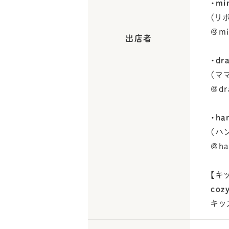
・min
(リ
@mi
出店者
・dr
(マ
@dr
・ha
(ハ
@ha
【キ
coz
キッ