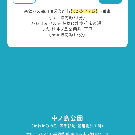
西鉄バス那珂川営業所行
【62番・47番】
へ乗車
（乗車時間約23分）
かわせみバス 南畑線に乗換・「市の瀬」
または「中ノ島公園前」下車
（乗車時間約17分）
中ノ島公園
（かわせみの里・四季彩館・農産物加工所）
〒811-1233 福岡県那珂川市市ノ瀬４４５−１