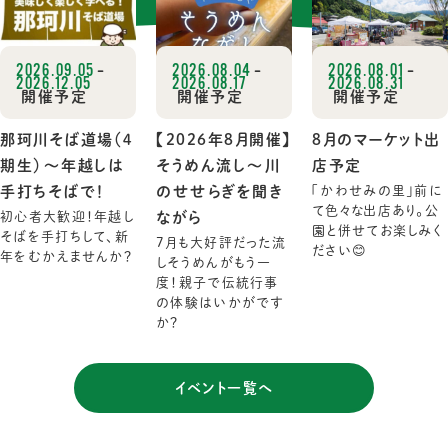
2026.09.05
-
2026.08.04
-
2026.08.01
-
2026.12.05
2026.08.17
2026.08.31
開催予定
開催予定
開催予定
那珂川そば道場（４
【2026年8月開催】
8月のマーケット出
期生）～年越しは
そうめん流し～川
店予定
手打ちそばで！
のせせらぎを聞き
「かわせみの里」前に
て色々な出店あり。公
初心者大歓迎！年越し
ながら
園と併せてお楽しみく
そばを手打ちして、新
7月も大好評だった流
ださい😊
年をむかえませんか？
しそうめんがもう一
度！親子で伝統行事
の体験はいかがです
か？
イベント一覧へ